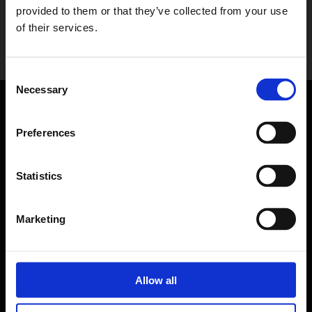
provided to them or that they’ve collected from your use
of their services.
Consent
Necessary
Selection
Få et uforpligtende tilbud
Preferences
Har du spørgsmål, eller står du klar med en opgave?
Kontakt os endeligt, så vender vi tilbage hurtigts muligt.
Statistics
Marketing
Allow all