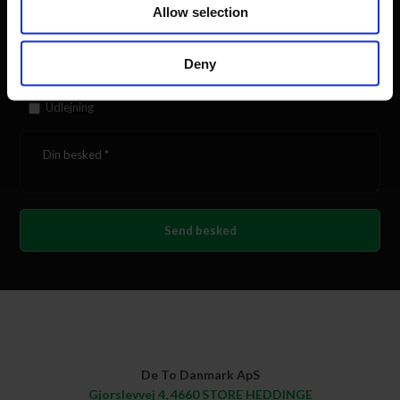
Allow selection
Vedr. køb eller udlejning
Deny
Køb
Udlejning
De To Danmark ApS​
Gjorslevvej 4, 4660 STORE HEDDINGE