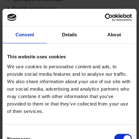
​Biograf- og teaterstole
Stole og borde til kursus- og konferencecentre
Stole og borde til skoler/institutioner
Stole og borde til hoteller, caféer, restauranter
Consent
Details
About
Klapstole og borde
Stabelstole
This website uses cookies
Mobilgulve til inden- og udendørs arrangementer​
We use cookies to personalise content and ads, to
provide social media features and to analyse our traffic.
Et lille udpluk af vores referencer​
We also share information about your use of our site with
Se alle vores referencer her
our social media, advertising and analytics partners who
may combine it with other information that you’ve
Referencer​
provided to them or that they’ve collected from your use
of their services.
Consent
Necessary