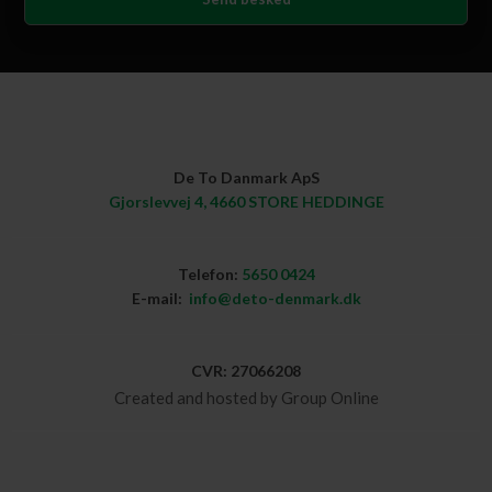
De To Danmark ApS​
Gjorslevvej 4, 4660 STORE HEDDINGE
Telefon:
5650 0424​
E-mail: ​
info@deto-denmark.dk
CVR: ​27066208
Created and hosted by Group Online