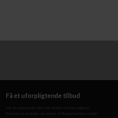
Få et uforpligtende tilbud
Har du spørgsmål, eller står du klar med en opgave?
Kontakt os endeligt, så vender vi tilbage hurtigts muligt.