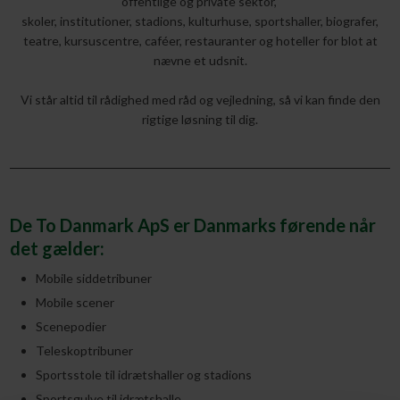
offentlige og private sektor,
skoler, institutioner, stadions, kulturhuse, sportshaller, biografer,
teatre, kursuscentre, caféer, restauranter og hoteller for blot at
nævne et udsnit.​
Vi står altid til rådighed med råd og vejledning, så vi kan finde den
rigtige løsning til dig.​
De To Danmark ApS er Danmarks førende når
det gælder:
​​Mobile siddetribuner
Mobile scener
Scenepodier
Teleskoptribuner
Sportsstole til idrætshaller og stadions
Sportsgulve til idrætshalle