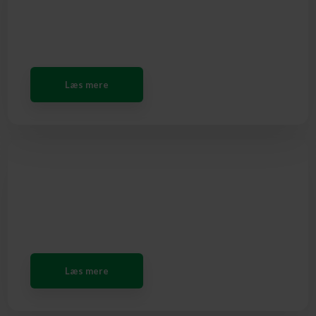
SALG
Læs mere​
UDLEJNING
Læs mere​